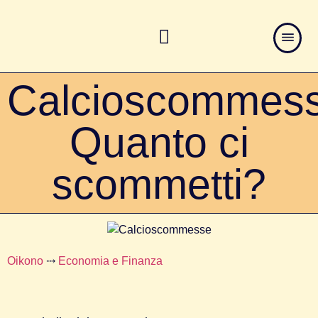
Calcioscommess
Quanto ci
scommetti?
Oikono
⤏
Economia e Finanza