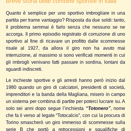
Breve storia delle
combine
sportive in italia
Quanto è semplice per uno sportivo imbrogliare in una
partita per trarne vantaggio? Risposta da due soldi: tanto,
il problema semmai è farlo senza che nessuno se ne
accorga. Il primo episodio registrato di corruzione di uno
sportivo al fine di ricavare un profitto dalle scommesse
risale al 1927, da allora il giro non ha avuto mai
interruzione, al massimo si sono verificati momenti in cui
gli imbrogli venivano fatti passare in sordina, lontani da
sguardi indiscreti.
Le inchieste sportive e gli arresti hanno però inizio dal
1980 quando un giro di calciatori, presidenti di società,
imprenditori e la banda della Magliana, misero in campo
un sistema per combina di partite per poterci lucrare su. A
solo sei anni dopo segue l’inchiesta
“Totonero”
, nome
che fa il verso al legale “Totocalcio”, con cui la procura di
Torino smascherò un giro immenso di scommesse sulla
serie B che portò a retrocessioni e squalifiche di