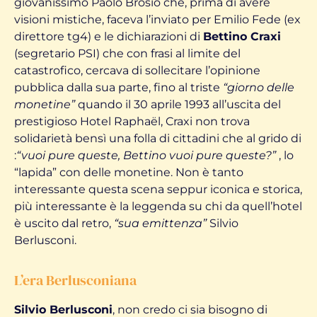
giovanissimo Paolo Brosio che, prima di avere
visioni mistiche, faceva l’inviato per Emilio Fede (ex
direttore tg4) e le dichiarazioni di
Bettino Craxi
(segretario PSI) che con frasi al limite del
catastrofico, cercava di sollecitare l’opinione
pubblica dalla sua parte, fino al triste
“giorno delle
monetine”
quando il 30 aprile 1993 all’uscita del
prestigioso Hotel Raphaël, Craxi non trova
solidarietà bensì una folla di cittadini che al grido di
:
“vuoi pure queste, Bettino vuoi pure queste?”
, lo
“lapida” con delle monetine. Non è tanto
interessante questa scena seppur iconica e storica,
più interessante è la leggenda su chi da quell’hotel
è uscito dal retro,
“sua emittenza”
Silvio
Berlusconi.
L’era Berlusconiana
Silvio Berlusconi
, non credo ci sia bisogno di