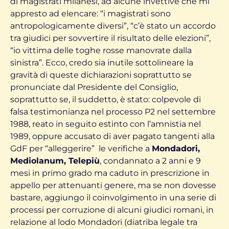
di magistrati milanesi, ad alcune invettive che mi
appresto ad elencare: “i magistrati sono
antropologicamente diversi”, “c’è stato un accordo
tra giudici per sovvertire il risultato delle elezioni”,
“io vittima delle toghe rosse manovrate dalla
sinistra”. Ecco, credo sia inutile sottolineare la
gravità di queste dichiarazioni soprattutto se
pronunciate dal Presidente del Consiglio,
soprattutto se, il suddetto, è stato: colpevole di
falsa testimonianza nel processo P2 nel settembre
1988, reato in seguito estinto con l’amnistia nel
1989, oppure accusato di aver pagato tangenti alla
GdF per “alleggerire” le verifiche a
Mondadori,
Mediolanum, Telepiù
, condannato a 2 anni e 9
mesi in primo grado ma caduto in prescrizione in
appello per attenuanti genere, ma se non dovesse
bastare, aggiungo il coinvolgimento in una serie di
processi per corruzione di alcuni giudici romani, in
relazione al lodo Mondadori (diatriba legale tra